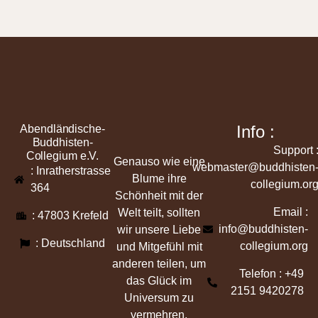
Info :
Abendländische-
Buddhisten-
Support 
Collegium e.V.
Genauso wie eine
webmaster@buddhisten
: Inratherstrasse
Blume ihre
collegium.or
364
Schönheit mit der
Email :
Welt teilt, sollten
: 47803 Krefeld
info@buddhisten-
wir unsere Liebe
: Deutschland
collegium.org
und Mitgefühl mit
anderen teilen, um
Telefon : +49
das Glück im
2151 9420278
Universum zu
vermehren.