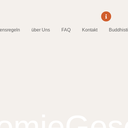
tensregeln
über Uns
FAQ
Kontakt
Buddhist
omieGes