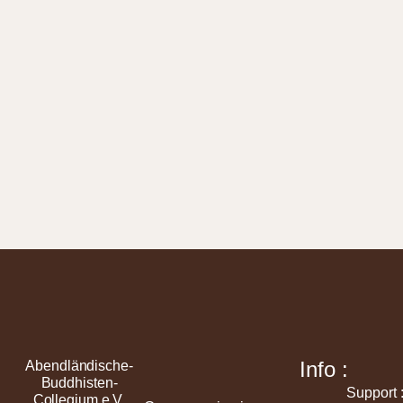
Info :
Abendländische-
Buddhisten-
Support 
Collegium e.V.