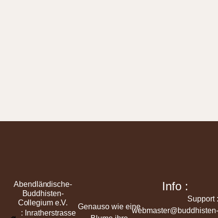
Info :
Abendländische-
Buddhisten-
Support 
Collegium e.V.
Genauso wie eine
webmaster@buddhisten
: Inratherstrasse