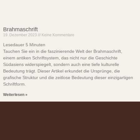
Brahmaschrift
19. Dezember 2023
Keine Kommentare
Lesedauer
5
Minuten
Tauchen Sie ein in die faszinierende Welt der Brahmaschrift,
einem antiken Schriftsystem, das nicht nur die Geschichte
Südasiens widerspiegelt, sondern auch eine tiefe kulturelle
Bedeutung trägt. Dieser Artikel erkundet die Ursprünge, die
grafische Struktur und die zeitlose Bedeutung dieser einzigartigen
Schriftform.
Weiterlesen »