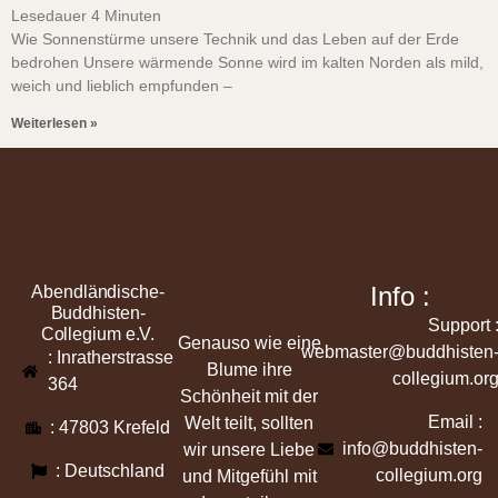
Lesedauer
4
Minuten
Wie Sonnenstürme unsere Technik und das Leben auf der Erde
bedrohen Unsere wärmende Sonne wird im kalten Norden als mild,
weich und lieblich empfunden –
Weiterlesen »
Info :
Abendländische-
Buddhisten-
Support 
Collegium e.V.
Genauso wie eine
webmaster@buddhisten
: Inratherstrasse
Blume ihre
collegium.or
364
Schönheit mit der
Email :
Welt teilt, sollten
: 47803 Krefeld
info@buddhisten-
wir unsere Liebe
: Deutschland
collegium.org
und Mitgefühl mit