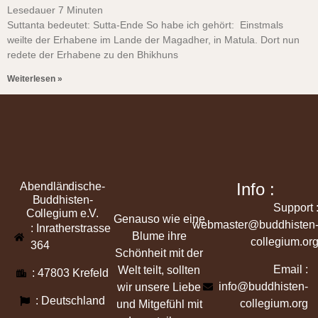
Lesedauer
7
Minuten
Suttanta bedeutet: Sutta-Ende So habe ich gehört: Einstmals
weilte der Erhabene im Lande der Magadher, in Matula. Dort nun
redete der Erhabene zu den Bhikhuns
Weiterlesen »
Info :
Abendländische-
Buddhisten-
Support 
Collegium e.V.
Genauso wie eine
webmaster@buddhisten
: Inratherstrasse
Blume ihre
collegium.or
364
Schönheit mit der
Email :
Welt teilt, sollten
: 47803 Krefeld
info@buddhisten-
wir unsere Liebe
: Deutschland
collegium.org
und Mitgefühl mit