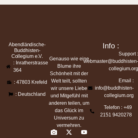
Info :
Abendländische-
Buddhisten-
Support 
Collegium e.V.
Genauso wie eine
webmaster@buddhisten
: Inratherstrasse
Blume ihre
collegium.or
364
Schönheit mit der
Email :
Welt teilt, sollten
: 47803 Krefeld
info@buddhisten-
wir unsere Liebe
: Deutschland
collegium.org
und Mitgefühl mit
anderen teilen, um
Telefon : +49
das Glück im
2151 9420278
Universum zu
vermehren.