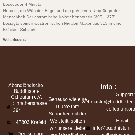
Lesedauer
4
Minuten
Henoch, die Wächter-Engel und die geheimen Ursprünge der
Menschheit Der oströmische Kaiser Konstantin (305 – 377)
besiegte seinen weströmischen Rivalen Maxentius 313 in einer
Brücken-Schlacht
Weiterlesen »
Info :
Abendländische-
Buddhisten-
Support 
Collegium e.V.
Genauso wie eine
webmaster@buddhisten
: Inratherstrasse
Blume ihre
collegium.or
364
Schönheit mit der
Email :
Welt teilt, sollten
: 47803 Krefeld
info@buddhisten-
wir unsere Liebe
: Deutschland