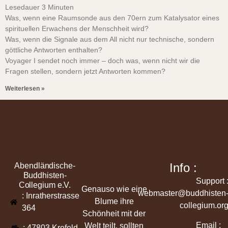
Lesedauer
3
Minuten
Was, wenn eine Raumsonde aus den 70ern zum Katalysator eines
spirituellen Erwachens der Menschheit wird?
Was, wenn die Signale aus dem All nicht nur technische, sondern
göttliche Antworten enthalten?
Voyager I sendet noch immer – doch was, wenn nicht wir die
Fragen stellen, sondern jetzt Antworten kommen?
Weiterlesen »
Info :
Abendländische-
Buddhisten-
Support 
Collegium e.V.
Genauso wie eine
webmaster@buddhisten
: Inratherstrasse
Blume ihre
collegium.or
364
Schönheit mit der
Email :
Welt teilt, sollten
: 47803 Krefeld