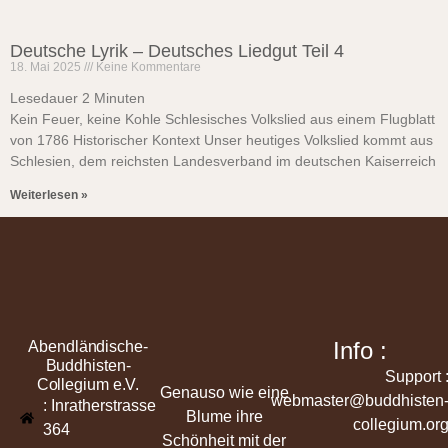
Deutsche Lyrik – Deutsches Liedgut Teil 4
18. Mai 2025
Keine Kommentare
Lesedauer
2
Minuten
Kein Feuer, keine Kohle Schlesisches Volkslied aus einem Flugblatt
von 1786 Historischer Kontext Unser heutiges Volkslied kommt aus
Schlesien, dem reichsten Landesverband im deutschen Kaiserreich
Weiterlesen »
Info :
Abendländische-
Buddhisten-
Support 
Collegium e.V.
Genauso wie eine
webmaster@buddhisten
: Inratherstrasse
Blume ihre
collegium.or
364
Schönheit mit der