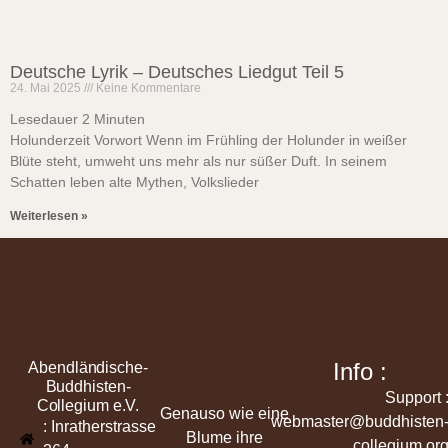
Deutsche Lyrik – Deutsches Liedgut Teil 5
24. Mai 2025
Keine Kommentare
Lesedauer
2
Minuten
Holunderzeit Vorwort Wenn im Frühling der Holunder in weißer
Blüte steht, umweht uns mehr als nur süßer Duft. In seinem
Schatten leben alte Mythen, Volkslieder
Weiterlesen »
Info :
Abendländische-
Buddhisten-
Support 
Collegium e.V.
Genauso wie eine
webmaster@buddhisten
: Inratherstrasse
Blume ihre
collegium.or