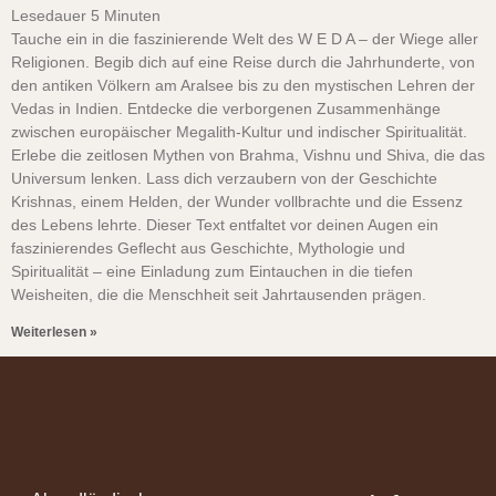
Lesedauer
5
Minuten
Tauche ein in die faszinierende Welt des W E D A – der Wiege aller
Religionen. Begib dich auf eine Reise durch die Jahrhunderte, von
den antiken Völkern am Aralsee bis zu den mystischen Lehren der
Vedas in Indien. Entdecke die verborgenen Zusammenhänge
zwischen europäischer Megalith-Kultur und indischer Spiritualität.
Erlebe die zeitlosen Mythen von Brahma, Vishnu und Shiva, die das
Universum lenken. Lass dich verzaubern von der Geschichte
Krishnas, einem Helden, der Wunder vollbrachte und die Essenz
des Lebens lehrte. Dieser Text entfaltet vor deinen Augen ein
faszinierendes Geflecht aus Geschichte, Mythologie und
Spiritualität – eine Einladung zum Eintauchen in die tiefen
Weisheiten, die die Menschheit seit Jahrtausenden prägen.
Weiterlesen »