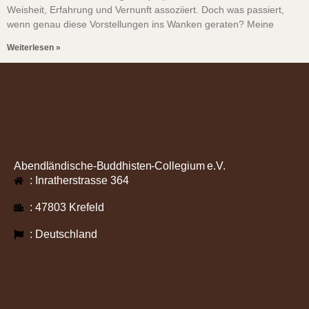
Weisheit, Erfahrung und Vernunft assoziiert. Doch was passiert,
wenn genau diese Vorstellungen ins Wanken geraten? Meine
Weiterlesen »
Abendländische-Buddhisten-Collegium e.V.
: Inratherstrasse 364
: 47803 Krefeld
: Deutschland