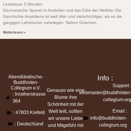
Lesedauer
5
Minuten
Germanische Spuren in Anatolien und das Erbe der Hethiter Die
Geschichte Anatoliens ist weit älter und vielschichtiger, als es die
gängigen Lehrbücher nahelegen. Neben Griechen,
Weiterlesen »
Info :
Abendländische-
Buddhisten-
Support 
Collegium e.V.
Genauso wie eine
webmaster@buddhisten
: Inratherstrasse
Blume ihre
collegium.or
364
Schönheit mit der
Email :
Welt teilt, sollten
: 47803 Krefeld
info@buddhisten-
wir unsere Liebe
: Deutschland
collegium.org
und Mitgefühl mit