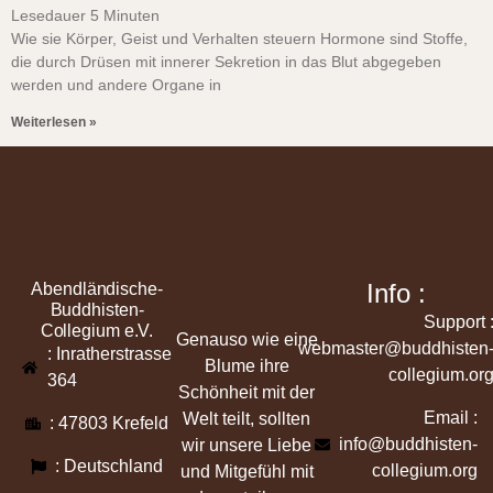
Lesedauer
5
Minuten
Wie sie Körper, Geist und Verhalten steuern Hormone sind Stoffe,
die durch Drüsen mit innerer Sekretion in das Blut abgegeben
werden und andere Organe in
Weiterlesen »
Info :
Abendländische-
Buddhisten-
Support 
Collegium e.V.
Genauso wie eine
webmaster@buddhisten
: Inratherstrasse
Blume ihre
collegium.or
364
Schönheit mit der
Email :
Welt teilt, sollten
: 47803 Krefeld
info@buddhisten-
wir unsere Liebe
: Deutschland
collegium.org
und Mitgefühl mit