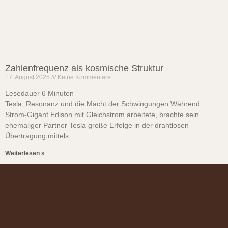
Zahlenfrequenz als kosmische Struktur
17. August 2025
Keine Kommentare
Lesedauer
6
Minuten
Tesla, Resonanz und die Macht der Schwingungen Während
Strom-Gigant Edison mit Gleichstrom arbeitete, brachte sein
ehemaliger Partner Tesla große Erfolge in der drahtlosen
Übertragung mittels
Weiterlesen »