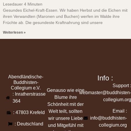
Lesedauer
4
Minuten
Gesundes Eichel-Kraft-Essen. Wir haben Herbst und die Eichen mit
ihren Verwandten (Maronen und Buchen) werfen im Walde ihre
Früchte ab. Die gesundeste Kraftnahrung sind unsere
Weiterlesen »
Info :
Abendländische-
Buddhisten-
Support 
Collegium e.V.
Genauso wie eine
webmaster@buddhisten
: Inratherstrasse
Blume ihre
collegium.or
364
Schönheit mit der
Email :
Welt teilt, sollten
: 47803 Krefeld
info@buddhisten-
wir unsere Liebe
: Deutschland
collegium.org
und Mitgefühl mit