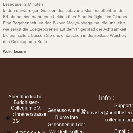
Lesedauer
2
Minuten
In den ehrwürdigen Gefilden des Jetavana-Klosters offenbart der
Erhabene eine mahnende Lektion über Standhaftigkeit im Glauben.
Eine Begebenheit um den Bikhun Moliya-phagguna, die uns lehrt,
wie selbst die Edelgeborenen auf dem Pilgerpfad der Achtsamkeit
bleiben sollen. Lassen Sie uns eintauchen in die zeitlose Weisheit
des Cakakupama-Sutta.
Weiterlesen »
Info :
Abendländische-
Buddhisten-
Support 
Collegium e.V.
Genauso wie eine
webmaster@buddhisten
: Inratherstrasse
Blume ihre
collegium.or
364
Schönheit mit der
Email :
Welt teilt, sollten
: 47803 Krefeld