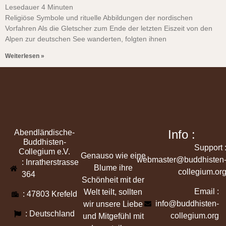
Lesedauer
4
Minuten
Religiöse Symbole und rituelle Abbildungen der nordischen
Vorfahren Als die Gletscher zum Ende der letzten Eiszeit von den
Alpen zur deutschen See wanderten, folgten ihnen
Weiterlesen »
Info :
Abendländische-
Buddhisten-
Support 
Collegium e.V.
Genauso wie eine
webmaster@buddhisten
: Inratherstrasse
Blume ihre
collegium.or
364
Schönheit mit der
Email :
Welt teilt, sollten
: 47803 Krefeld
info@buddhisten-
wir unsere Liebe
: Deutschland
collegium.org
und Mitgefühl mit