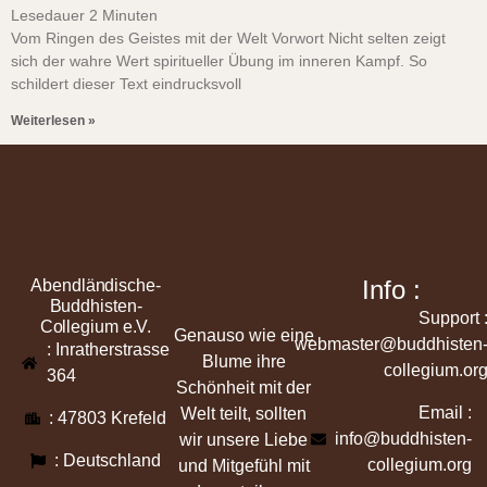
Lesedauer
2
Minuten
Vom Ringen des Geistes mit der Welt Vorwort Nicht selten zeigt
sich der wahre Wert spiritueller Übung im inneren Kampf. So
schildert dieser Text eindrucksvoll
Weiterlesen »
Info :
Abendländische-
Buddhisten-
Support 
Collegium e.V.
Genauso wie eine
webmaster@buddhisten
: Inratherstrasse
Blume ihre
collegium.or
364
Schönheit mit der
Email :
Welt teilt, sollten
: 47803 Krefeld
info@buddhisten-
wir unsere Liebe
: Deutschland
collegium.org
und Mitgefühl mit