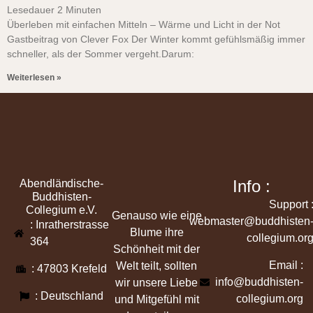
Lesedauer
2
Minuten
Überleben mit einfachen Mitteln – Wärme und Licht in der Not
Gastbeitrag von Clever Fox Der Winter kommt gefühlsmäßig immer
schneller, als der Sommer vergeht.Darum:
Weiterlesen »
Info :
Abendländische-
Buddhisten-
Support 
Collegium e.V.
Genauso wie eine
webmaster@buddhisten
: Inratherstrasse
Blume ihre
collegium.or
364
Schönheit mit der
Email :
Welt teilt, sollten
: 47803 Krefeld
info@buddhisten-
wir unsere Liebe
: Deutschland
collegium.org
und Mitgefühl mit