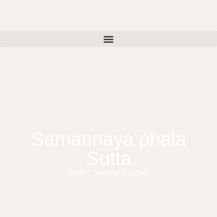
Samannaya phala
Sutta
Bodhi Svaha! Sadhu!