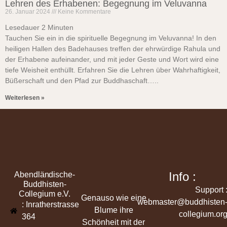
Lehren des Erhabenen: Begegnung im Veluvanna
26. Januar 2024
Keine Kommentare
Lesedauer
2
Minuten
Tauchen Sie ein in die spirituelle Begegnung im Veluvanna! In den
heiligen Hallen des Badehauses treffen der ehrwürdige Rahula und
der Erhabene aufeinander, und mit jeder Geste und Wort wird eine
tiefe Weisheit enthüllt. Erfahren Sie die Lehren über Wahrhaftigkeit,
Büßerschaft und den Pfad zur Buddhaschaft…..
Weiterlesen »
Info :
Abendländische-
Buddhisten-
Support 
Collegium e.V.
Genauso wie eine
webmaster@buddhisten
: Inratherstrasse
Blume ihre
collegium.or
364
Schönheit mit der