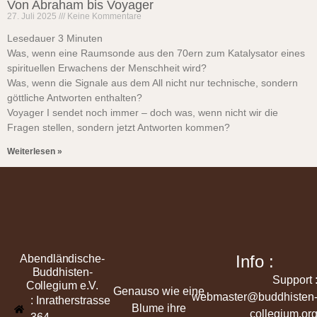
Von Abraham bis Voyager
27. Juli 2025
Keine Kommentare
Lesedauer
3
Minuten
Was, wenn eine Raumsonde aus den 70ern zum Katalysator eines
spirituellen Erwachens der Menschheit wird?
Was, wenn die Signale aus dem All nicht nur technische, sondern
göttliche Antworten enthalten?
Voyager I sendet noch immer – doch was, wenn nicht wir die
Fragen stellen, sondern jetzt Antworten kommen?
Weiterlesen »
Info :
Abendländische-
Buddhisten-
Support 
Collegium e.V.
Genauso wie eine
webmaster@buddhisten
: Inratherstrasse
Blume ihre
collegium.or