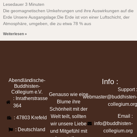
Lesedauer
3
Minuten
Die geomagnetischen Umkehrungen und ihre Auswirkungen auf die
Erde Unsere Ausgangslage:Die Erde ist von einer Luftschicht, der
Atmosphäre, umgeben, die zu etwa 78 % aus
Weiterlesen »
Info :
Abendländische-
Buddhisten-
Support 
Collegium e.V.
Genauso wie eine
webmaster@buddhisten
: Inratherstrasse
Blume ihre
collegium.or
364
Schönheit mit der
Email :
Welt teilt, sollten
: 47803 Krefeld
info@buddhisten-
wir unsere Liebe
: Deutschland
collegium.org
und Mitgefühl mit