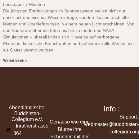
Lesedauer
7
Minuten
Die jüngsten Entdeckungen im Sonnensystem stellen nicht nur
unser astronomisches Wissen infrage, sondern lassen auch alte
Mythen und Überlieferungen in einem neuen Licht erscheinen. Von
den Sumerern über die Edda bis hin zu modernen NASA-
Simulationen – überall finden sich Hinweise auf verborgene
Planeten, kosmische Katastrophen und geheimnisvolle Wesen, die
als Götter verehrt wurden.
Weiterlesen »
Info :
Abendländische-
Buddhisten-
Support 
Collegium e.V.
Genauso wie eine
webmaster@buddhisten
: Inratherstrasse
Blume ihre
collegium.or
364
Schönheit mit der