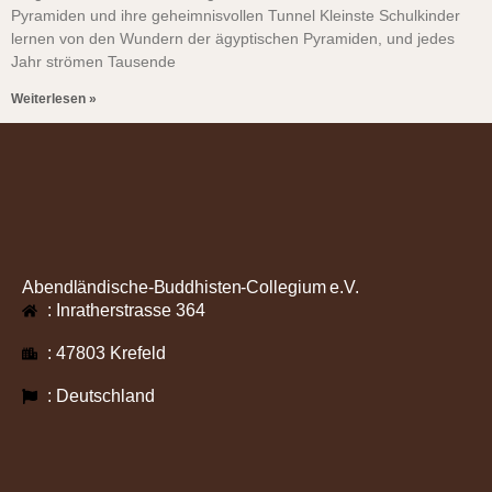
Pyramiden und ihre geheimnisvollen Tunnel Kleinste Schulkinder
lernen von den Wundern der ägyptischen Pyramiden, und jedes
Jahr strömen Tausende
Weiterlesen »
Abendländische-Buddhisten-Collegium e.V.
: Inratherstrasse 364
: 47803 Krefeld
: Deutschland