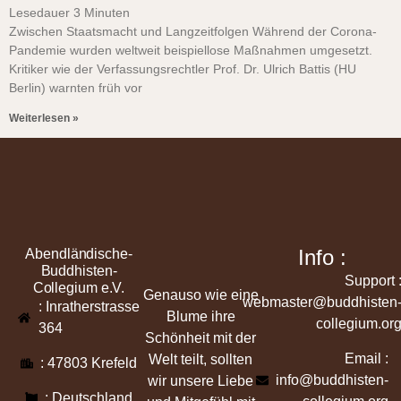
Lesedauer
3
Minuten
Zwischen Staatsmacht und Langzeitfolgen Während der Corona-
Pandemie wurden weltweit beispiellose Maßnahmen umgesetzt.
Kritiker wie der Verfassungsrechtler Prof. Dr. Ulrich Battis (HU
Berlin) warnten früh vor
Weiterlesen »
Info :
Abendländische-
Buddhisten-
Support 
Collegium e.V.
Genauso wie eine
webmaster@buddhisten
: Inratherstrasse
Blume ihre
collegium.or
364
Schönheit mit der
Email :
Welt teilt, sollten
: 47803 Krefeld
info@buddhisten-
wir unsere Liebe
: Deutschland