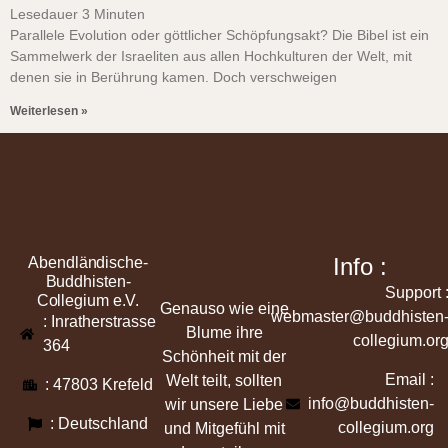
Lesedauer
3
Minuten
Parallele Evolution oder göttlicher Schöpfungsakt? Die Bibel ist ein
Sammelwerk der Israeliten aus allen Hochkulturen der Welt, mit
denen sie in Berührung kamen. Doch verschweigen
Weiterlesen »
Info :
Abendländische-
Buddhisten-
Support 
Collegium e.V.
Genauso wie eine
webmaster@buddhisten
: Inratherstrasse
Blume ihre
collegium.or
364
Schönheit mit der
Email :
Welt teilt, sollten
: 47803 Krefeld
info@buddhisten-
wir unsere Liebe
: Deutschland
collegium.org
und Mitgefühl mit