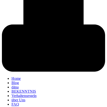
Home
Blog
dāna
BEKENNTNIS
Verhaltensregeln
über Uns
FAQ