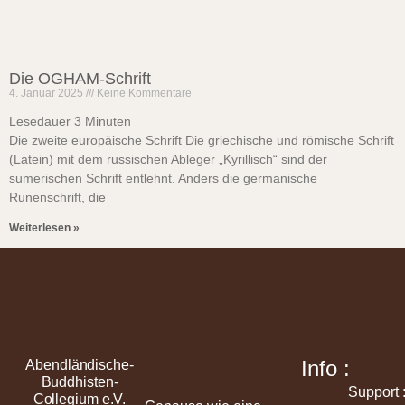
Die OGHAM-Schrift
4. Januar 2025
Keine Kommentare
Lesedauer
3
Minuten
Die zweite europäische Schrift Die griechische und römische Schrift
(Latein) mit dem russischen Ableger „Kyrillisch“ sind der
sumerischen Schrift entlehnt. Anders die germanische
Runenschrift, die
Weiterlesen »
Info :
Abendländische-
Buddhisten-
Support 
Collegium e.V.