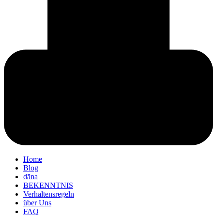
Home
Blog
dāna
BEKENNTNIS
Verhaltensregeln
über Uns
FAQ