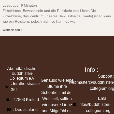
Lesedauer
6
Minuten
Zirbeldrüse, Bewusstsein und die Rückkehr des Lichts Die
Zirbeldrüse, das Zentrum unseres Bewusstseins (Seele) ist so klein
wie ein Reiskorn, jedoch nicht so harmlos wie
Weiterlesen »
Info :
Abendländische-
Buddhisten-
Support 
Collegium e.V.
Genauso wie eine
webmaster@buddhisten
: Inratherstrasse
Blume ihre
collegium.or
364
Schönheit mit der
Email :
Welt teilt, sollten
: 47803 Krefeld
info@buddhisten-
wir unsere Liebe
: Deutschland
collegium.org
und Mitgefühl mit