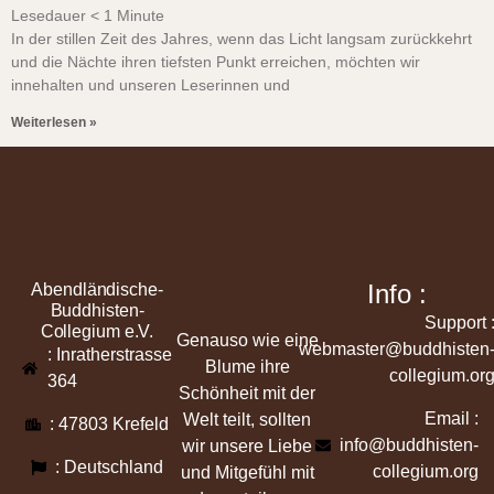
Lesedauer
< 1
Minute
In der stillen Zeit des Jahres, wenn das Licht langsam zurückkehrt
und die Nächte ihren tiefsten Punkt erreichen, möchten wir
innehalten und unseren Leserinnen und
Weiterlesen »
Info :
Abendländische-
Buddhisten-
Support 
Collegium e.V.
Genauso wie eine
webmaster@buddhisten
: Inratherstrasse
Blume ihre
collegium.or
364
Schönheit mit der
Email :
Welt teilt, sollten
: 47803 Krefeld
info@buddhisten-
wir unsere Liebe
: Deutschland
collegium.org
und Mitgefühl mit