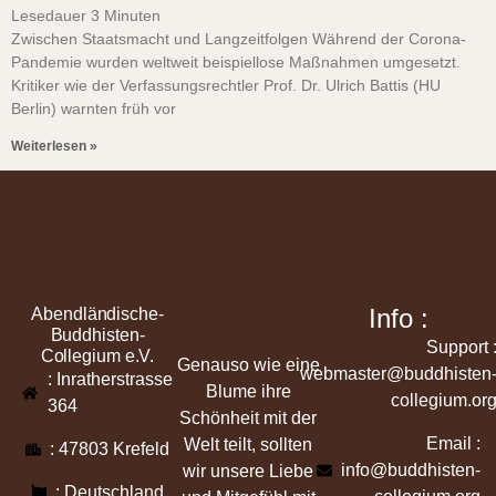
Lesedauer
3
Minuten
Zwischen Staatsmacht und Langzeitfolgen Während der Corona-
Pandemie wurden weltweit beispiellose Maßnahmen umgesetzt.
Kritiker wie der Verfassungsrechtler Prof. Dr. Ulrich Battis (HU
Berlin) warnten früh vor
Weiterlesen »
Info :
Abendländische-
Buddhisten-
Support 
Collegium e.V.
Genauso wie eine
webmaster@buddhisten
: Inratherstrasse
Blume ihre
collegium.or
364
Schönheit mit der
Email :
Welt teilt, sollten
: 47803 Krefeld
info@buddhisten-
wir unsere Liebe
: Deutschland