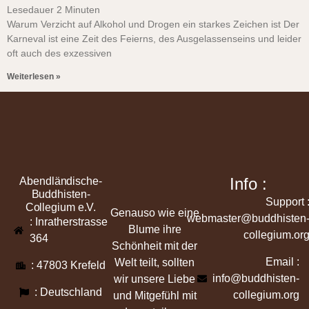
Lesedauer
2
Minuten
Warum Verzicht auf Alkohol und Drogen ein starkes Zeichen ist Der
Karneval ist eine Zeit des Feierns, des Ausgelassenseins und leider
oft auch des exzessiven
Weiterlesen »
Info :
Abendländische-
Buddhisten-
Support 
Collegium e.V.
Genauso wie eine
webmaster@buddhisten
: Inratherstrasse
Blume ihre
collegium.or
364
Schönheit mit der
Email :
Welt teilt, sollten
: 47803 Krefeld
info@buddhisten-
wir unsere Liebe
: Deutschland
collegium.org
und Mitgefühl mit