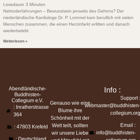
Lesedauer
3
Minuten
Nahtoderfahrungen – Bewusstsein jenseits des Gehirns? Der
niederländische Kardiologe Dr. P. Lommel kam beruflich mit vielen
Menschen zusammen, die einen Herzinfarkt erlitten und danach
wiederbelebt
Weiterlesen »
Info :
Abendländische-
Buddhisten-
Support 
Collegium e.V.
Genauso wie eine
webmaster@buddhisten
: Inratherstrasse
Blume ihre
collegium.or
364
Schönheit mit der
Email :
Welt teilt, sollten
: 47803 Krefeld
info@buddhisten-
wir unsere Liebe
: Deutschland