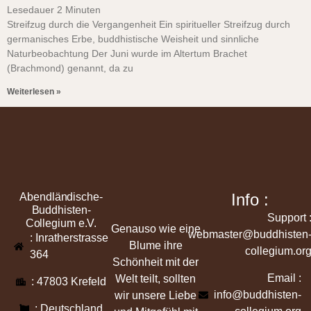
Lesedauer
2
Minuten
Streifzug durch die Vergangenheit Ein spiritueller Streifzug durch
germanisches Erbe, buddhistische Weisheit und sinnliche
Naturbeobachtung Der Juni wurde im Altertum Brachet
(Brachmond) genannt, da zu
Weiterlesen »
Info :
Abendländische-
Buddhisten-
Support 
Collegium e.V.
Genauso wie eine
webmaster@buddhisten
: Inratherstrasse
Blume ihre
collegium.or
364
Schönheit mit der
Email :
Welt teilt, sollten
: 47803 Krefeld
info@buddhisten-
wir unsere Liebe
: Deutschland