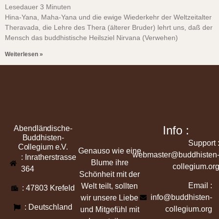
Lesedauer
3
Minuten
Hina-Yana, Maha-Yana und die ewige Wiederkehr der Weltzeitalter
Theravada, die Lehre des Thera (älterer Bruder) lehrt uns, daß der
Mensch das buddhistische Heilsziel Nirvana (Verwehen)
Weiterlesen »
Info :
Abendländische-
Buddhisten-
Support 
Collegium e.V.
Genauso wie eine
webmaster@buddhisten
: Inratherstrasse
Blume ihre
collegium.or
364
Schönheit mit der
Email :
Welt teilt, sollten
: 47803 Krefeld
info@buddhisten-
wir unsere Liebe
: Deutschland
collegium.org
und Mitgefühl mit