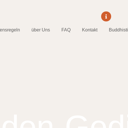
tensregeln
über Uns
FAQ
Kontakt
Buddhist
lden-Gedi