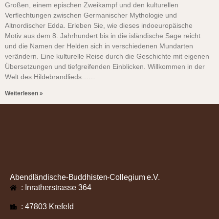
Großen, einem epischen Zweikampf und den kulturellen
Verflechtungen zwischen Germanischer Mythologie und
Altnordischer Edda. Erleben Sie, wie dieses indoeuropäische
Motiv aus dem 8. Jahrhundert bis in die isländische Sage reicht
und die Namen der Helden sich in verschiedenen Mundarten
verändern. Eine kulturelle Reise durch die Geschichte mit eigenen
Übersetzungen und tiefgreifenden Einblicken. Willkommen in der
Welt des Hildebrandlieds……
Weiterlesen »
Abendländische-Buddhisten-Collegium e.V.
: Inratherstrasse 364
: 47803 Krefeld