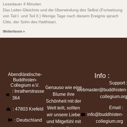
Lesedauer
4
Minuten
Das Leiter-Gleichnis und die Überwindung des Selbst (Fortsetzung
von Teil I. und Teil II.) Wenige Tage nach diesem Ereignis sprach
Citto, der Sohn des Hatthisari,
Weiterlesen »
Info :
Abendländische-
Buddhisten-
Support 
Collegium e.V.
Genauso wie eine
webmaster@buddhisten
: Inratherstrasse
Blume ihre
collegium.or
364
Schönheit mit der
Email :
Welt teilt, sollten
: 47803 Krefeld
info@buddhisten-
wir unsere Liebe
: Deutschland
collegium.org
und Mitgefühl mit