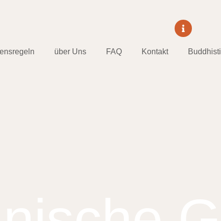
tensregeln
über Uns
FAQ
Kontakt
Buddhist
nische G