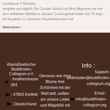
Lesedauer
3
Minuten
vergiftet uns täglich Der Zucker-Schock im Brot Beginnen wir mit
dem beliebten Weißbrot, dessen Zuckergehalt-Index bei 75 liegt –
im Vergleich zu unserem Haushaltszucker mit
Weiterlesen »
Info :
Abendländische-
Buddhisten-
Support 
Collegium e.V.
Genauso wie eine
webmaster@buddhisten
: Inratherstrasse
Blume ihre
collegium.or
364
Schönheit mit der
Email :
Welt teilt, sollten
: 47803 Krefeld
info@buddhisten-
wir unsere Liebe
: Deutschland
collegium.org
und Mitgefühl mit