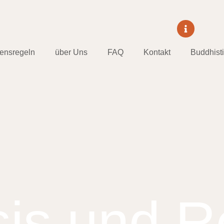
tensregeln
über Uns
FAQ
Kontakt
Buddhist
is und Re