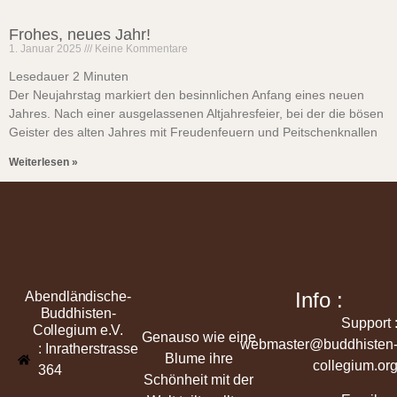
Frohes, neues Jahr!
1. Januar 2025
Keine Kommentare
Lesedauer
2
Minuten
Der Neujahrstag markiert den besinnlichen Anfang eines neuen
Jahres. Nach einer ausgelassenen Altjahresfeier, bei der die bösen
Geister des alten Jahres mit Freudenfeuern und Peitschenknallen
Weiterlesen »
Info :
Abendländische-
Buddhisten-
Support 
Collegium e.V.
Genauso wie eine
webmaster@buddhisten
: Inratherstrasse
Blume ihre
collegium.or
364
Schönheit mit der