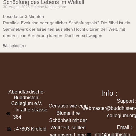
Schöpfung des Lebens im Weltall
30. August 2025
Keine Kommentare
Lesedauer
3
Minuten
Parallele Evolution oder göttlicher Schöpfungsakt? Die Bibel ist ein
Sammelwerk der Israeliten aus allen Hochkulturen der Welt, mit
denen sie in Berührung kamen. Doch verschweigen
Weiterlesen »
Info :
Abendländische-
Buddhisten-
Support 
Collegium e.V.
Genauso wie eine
webmaster@buddhisten
: Inratherstrasse
Blume ihre
collegium.or
364
Schönheit mit der
Email :
Welt teilt, sollten
: 47803 Krefeld
info@buddhisten-
wir unsere Liebe