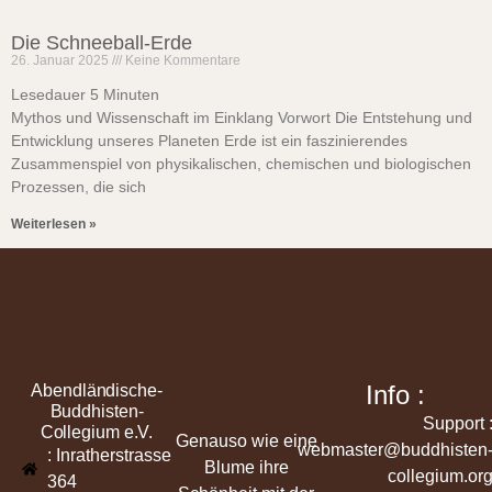
Die Schneeball-Erde
26. Januar 2025
Keine Kommentare
Lesedauer
5
Minuten
Mythos und Wissenschaft im Einklang Vorwort Die Entstehung und
Entwicklung unseres Planeten Erde ist ein faszinierendes
Zusammenspiel von physikalischen, chemischen und biologischen
Prozessen, die sich
Weiterlesen »
Info :
Abendländische-
Buddhisten-
Support 
Collegium e.V.
Genauso wie eine
webmaster@buddhisten
: Inratherstrasse
Blume ihre
collegium.or
364