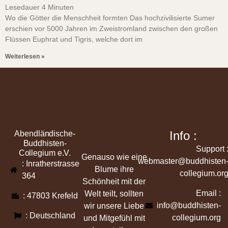
Lesedauer
4
Minuten
Wo die Götter die Menschheit formten Das hochzivilisierte Sumer
erschien vor 5000 Jahren im Zweistromland zwischen den großen
Flüssen Euphrat und Tigris, welche dort im
Weiterlesen »
Info :
Abendländische-
Buddhisten-
Support 
Collegium e.V.
Genauso wie eine
webmaster@buddhisten
: Inratherstrasse
Blume ihre
collegium.or
364
Schönheit mit der
Email :
Welt teilt, sollten
: 47803 Krefeld
info@buddhisten-
wir unsere Liebe
: Deutschland
collegium.org
und Mitgefühl mit