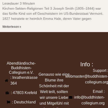
Lesedauer
3
Minuten
Kirchen-Sekten-Religionen Teil 3 Joseph Smith (1805–1844) war
das fünfte Kind von elf Geschwistern im US-Bundesstaat Vermont.
1827 heiratete er heimlich Emma Hale, deren Vater gegen
Weiterlesen »
Info :
Abendländische-
Buddhisten-
Support 
Collegium e.V.
Genauso wie eine
webmaster@buddhisten
: Inratherstrasse
Blume ihre
collegium.or
364
Schönheit mit der
Email :
Welt teilt, sollten
: 47803 Krefeld
info@buddhisten-
wir unsere Liebe
: Deutschland
collegium.org
und Mitgefühl mit