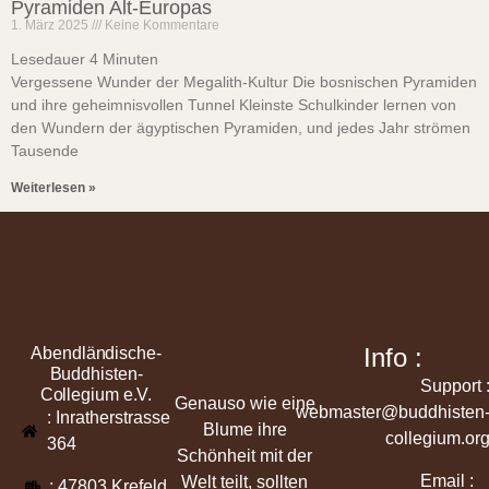
Pyramiden Alt-Europas
1. März 2025
Keine Kommentare
Lesedauer
4
Minuten
Vergessene Wunder der Megalith-Kultur Die bosnischen Pyramiden
und ihre geheimnisvollen Tunnel Kleinste Schulkinder lernen von
den Wundern der ägyptischen Pyramiden, und jedes Jahr strömen
Tausende
Weiterlesen »
Info :
Abendländische-
Buddhisten-
Support 
Collegium e.V.
Genauso wie eine
webmaster@buddhisten
: Inratherstrasse
Blume ihre
collegium.or
364
Schönheit mit der
Email :
Welt teilt, sollten
: 47803 Krefeld